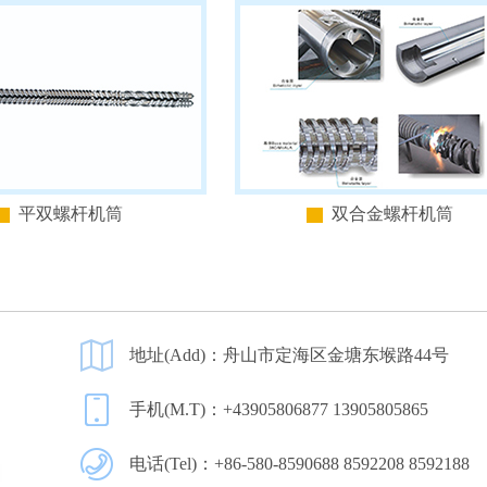
平双螺杆机筒
双合金螺杆机筒
地址(Add)：舟山市定海区金塘东堠路44号
手机(M.T)：+43905806877 13905805865
电话(Tel)：+86-580-8590688 8592208 8592188